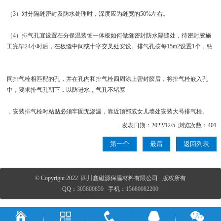
（3）对分隔缝密封及防水处理时，深度应为缝宽的50%左右。
（4）排气孔宜设置在分保温装饰一体板如何做缝密封防水隔缝处，待密封胶施
工完毕24小时后，在板缝中间或十字交叉处安设。排气孔按每15m2设置1个，钻
同排气栓相匹配的孔，并在孔内和排气栓四周涂上密封胶后，将排气栓嵌入孔
中，要求排气孔朝下，以防进水，气孔不堵塞
，安装排气栓时粘贴必须牢固无渗漏，靠近顶部或女儿墙处安装大号排气栓。
发表日期：2022/12/5 浏览次数：401
第一个
最后
返回列表
© Copyright 2022 四川鑫磁源保温材料有限公司 版权所有
QQ：
305800859
手机：
15680082200